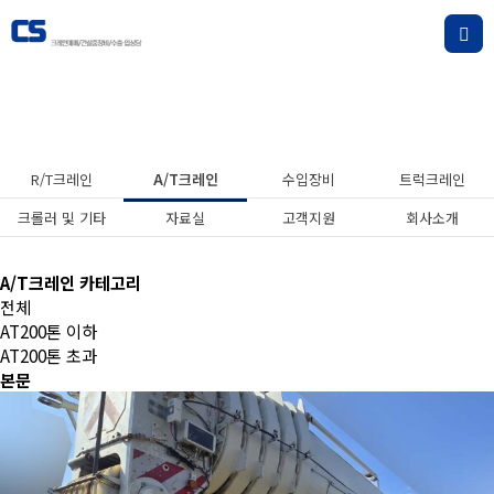
A/T크레인
R/T크레인
A/T크레인
수입장비
트럭크레인
크롤러 및 기타
자료실
고객지원
회사소개
A/T크레인 카테고리
전체
AT200톤 이하
AT200톤 초과
본문