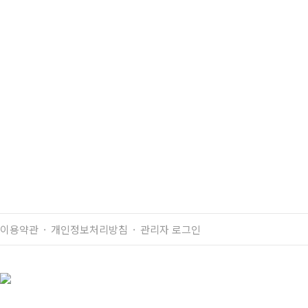
금액
협의
매물정보
매물번호 :RT25-26
제조사 : 카토
모델명 : KR25H-V3
연식 : 2000년식
톤수 : 25톤
상세정보
P/X
RT25-28/KR25H-V8/2015
RT25-25/KR22H/1996
목록
이용약관
개인정보처리방침
관리자 로그인