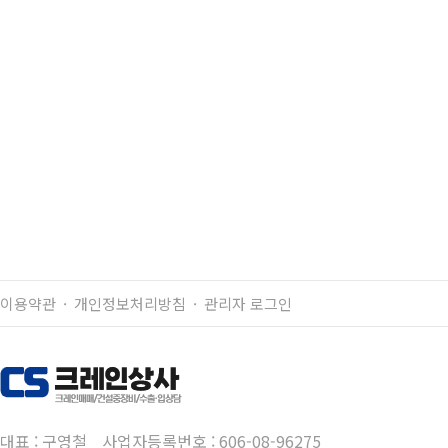
매물정보
매물번호 :RT25-34
제조사 : 카토
모델명 : KR25H-V8
연식 : 2013년식
톤수 : 25톤
상세정보
P/H
RT25-37/KR25H-V8/2013
RT25-28/KR25H-V8/2015
목록
이용약관
개인정보처리방침
관리자 로그인
대표 : 구영철
사업자등록번호 : 606-08-96275