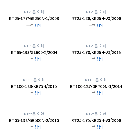
RT25톤 이하
RT25톤 이하
RT25-177/GR250N-1/2008
RT25-180/KR25H-V3/2000
금액
협의
금액
협의
RT65톤 이하
RT25톤 이하
RT65-193/SL600-2/2004
RT25-178/KR25H-V8/2015
금액
협의
금액
협의
RT100톤 이하
RT100톤 이하
RT100-128/KR75H/2015
RT100-127/GR700N-1/2014
금액
협의
금액
협의
RT65톤 이하
RT25톤 이하
RT65-192/GR500N-2/2016
RT25-175/KR25H-V3/2000
금액
협의
금액
협의