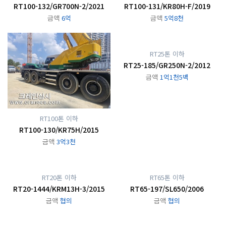
RT100-132/GR700N-2/2021
RT100-131/KR80H-F/2019
금액
6억
금액
5억8천
RT25톤 이하
RT25-185/GR250N-2/2012
금액
1억1천5백
RT100톤 이하
RT100-130/KR75H/2015
금액
3억3천
RT20톤 이하
RT65톤 이하
RT20-1444/KRM13H-3/2015
RT65-197/SL650/2006
금액
협의
금액
협의