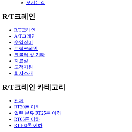
오시는길
R/T크레인
R/T크레인
A/T크레인
수입장비
트럭크레인
크롤러 및 기타
자료실
고객지원
회사소개
R/T크레인 카테고리
전체
RT20톤 이하
열린 분류
RT25톤 이하
RT65톤 이하
RT100톤 이하