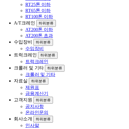
RT25톤 이하
RT65톤 이하
RT100톤 이하
A/T크레인
하위분류
AT200톤 이하
AT200톤 초과
수입장비
하위분류
수입장비
트럭크레인
하위분류
트럭크레인
크롤러 및 기타
하위분류
크롤러 및 기타
자료실
하위분류
제원표
금융계산기
고객지원
하위분류
공지사항
온라인문의
회사소개
하위분류
인사말